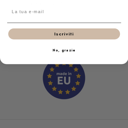
elegante
appendi-chiavi
. Montato a parete, è un gioco da
ragazzi trovare le chiavi e riporle sui ganci
corrispondenti.
Iscriviti
No, grazie