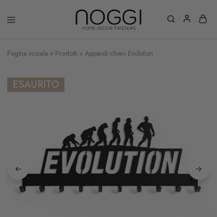
Pagina iniziale
»
Prodotti
»
Appendi-chiavi Evolution
ESAURITO