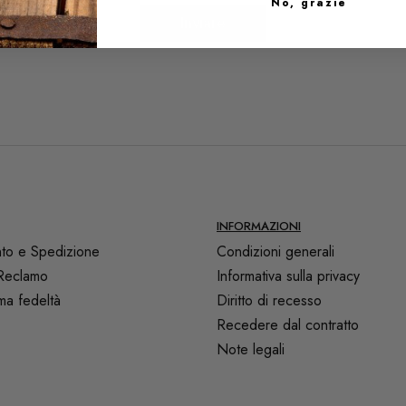
No, grazie
Inviare
INFORMAZIONI
to e Spedizione
Condizioni generali
Reclamo
Informativa sulla privacy
a fedeltà
Diritto di recesso
Recedere dal contratto
Note legali