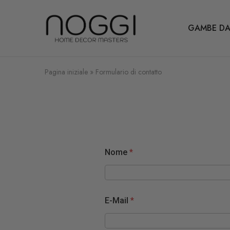
GAMBE DA
Il
vostro
esperto
per
le
gambe
Pagina iniziale
»
Formulario di contatto
del
tavolo
in
metallo
Nome
*
E-Mail
*