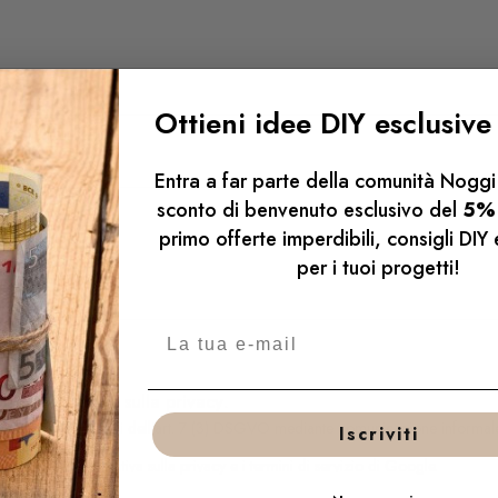
Ottieni idee DIY esclusive
Entra a far parte della comunità Noggi 
sconto di benvenuto esclusivo del
5%
primo offerte imperdibili, consigli DIY 
per i tuoi progetti!
ell'informativa sulla privacy
.
asi momento ai sensi dell'art. 7 (3) DSGVO mediante comunicazione informale
Iscriviti
 applicano
l'informativa sulla privacy
e i
termini di servizio
di Google.