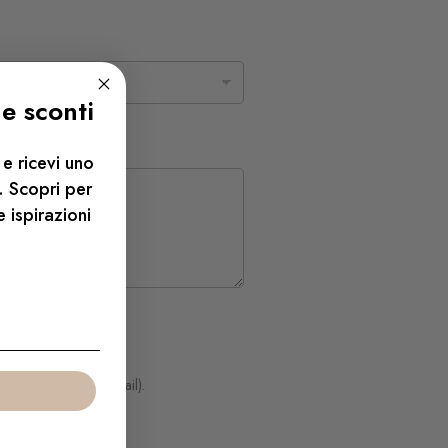
 e sconti
e ricevi uno
. Scopri per
e ispirazioni
 (ad esempio via e-mail).