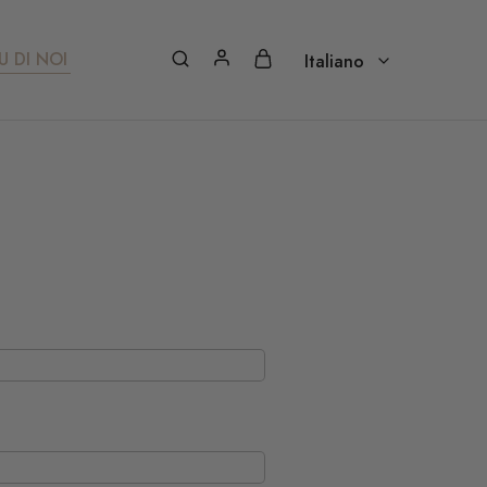
U DI NOI
Italiano
Italiano
Nederlands – Vlaams
Français
Deutsch
Português
Español
English