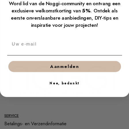
Word lid van de Noggi-community en ontvang een
exclusieve welkomstkorting van
5%
. Ontdek als
Verzenden
eerste onverslaanbare aanbiedingen, DIY-tips en
inspiratie voor jouw projecten!
Aanmelden
Nee, bedankt
SERVICE
Betalings- en Verzendinformatie