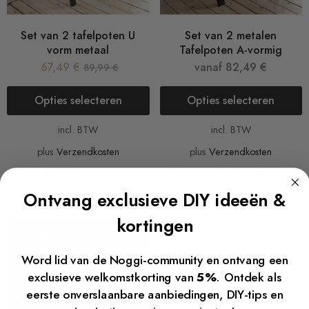
Set van 2 tafelpoten U
Set van 2 metalen
vorm metaal
Tafelpoten A-vormig
67,49
€
vanaf
82,49
€
89,99
€
Opties selecteren
Opties selecteren
incl. BTW
incl. BTW
plus
Verzendkosten
plus
Verzendkosten
Levertijd: 3 - 5 werkdagen
Levertijd: 3 - 5 werkdagen
Ontvang exclusieve DIY ideeën &
kortingen
- 25%
Word lid van de Noggi-community en ontvang een
exclusieve welkomstkorting van
5%
. Ontdek als
eerste onverslaanbare aanbiedingen, DIY-tips en