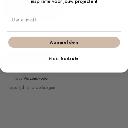
inspiratie voor jouw projecten!
Set van 2 metalen
Tafelpoten V-vormig
Aanmelden
82,49
€
109,99
€
Opties selecteren
Nee, bedankt
incl. BTW
plus
Verzendkosten
Levertijd: 3 - 5 werkdagen