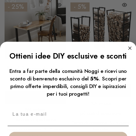
- 25%
- 5%
Ottieni idee DIY esclusive e sconti
Set di 2 gambe da tavolo
Portalegna per camini
Entra a far parte della comunità Noggi e ricevi uno
a U in metallo
66,49
€
69,99
€
sconto di benvenuto esclusivo del
5%
. Scopri per
67,49
€
89,99
€
primo offerte imperdibili, consigli DIY e ispirazioni
Scegli
per i tuoi progetti!
Scegli
IVA inclusa
IVA inclusa
più
costi di spedizione
più
costi di spedizione
Tempi di consegna: 3 - 5 giorni
Tempi di consegna: 3 - 5 giorni
lavorativi
lavorativi