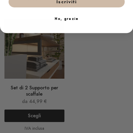
Iscriviti
No, grazie
Set di 2 Supporto per
scaffale
da
44,99
€
Scegli
IVA inclusa