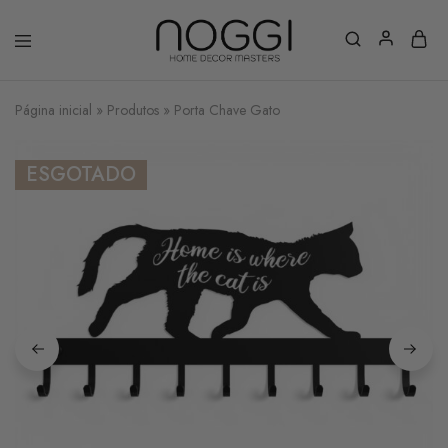
Página inicial
»
Produtos
»
Porta Chave Gato
ESGOTADO