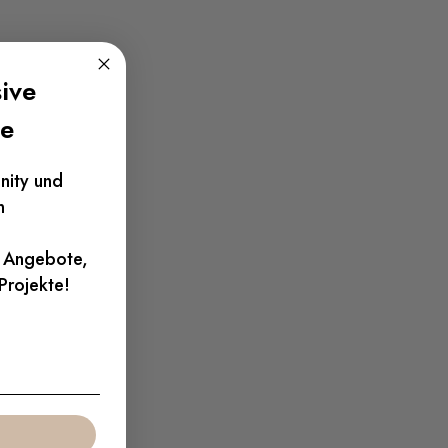
ive
te
nity und
n
e Angebote,
 Projekte!