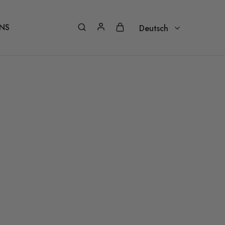
NS
Deutsch
Deutsch
Nederlands – Vlaams
Français
Italiano
Português
Español
English