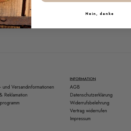
Nein, danke
INFORMATION
- und Versandinformationen
AGB
& Reklamation
Datenschutzerklärung
tsprogramm
Widerrufsbelehrung
Vertrag widerrufen
Impressum