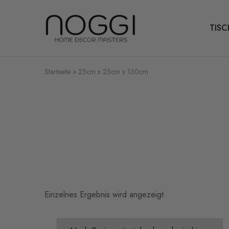
TISC
Dein
Experte
für
Tischbeine
aus
Metall
Startseite
»
25cm x 25cm x 130cm
Einzelnes Ergebnis wird angezeigt