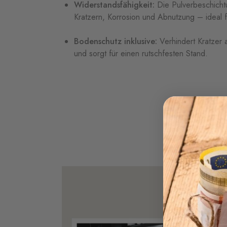
Widerstandsfähigkeit:
Die
Pulverbeschich
Kratzern,
Korrosion
und
Abnutzung –
ideal
Bodenschutz
inklusive:
Verhindert
Kratzer
und
sorgt
für
einen
rutschfesten
Stand.