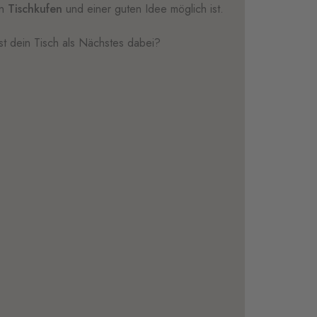
en
Tischkufen
und einer guten Idee möglich ist.
t ist dein Tisch als Nächstes dabei?