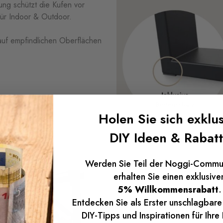
tung
schützt
die
Kufen
vor
für
Indoor &
Outdoor.
auf
empfindlichen
Oberflächen
Holen Sie sich exklus
DIY Ideen & Rabat
Werden Sie Teil der Noggi-Commu
Vielseitigkeit trifft Design
erhalten Sie einen exklusive
5% Willkommensrabatt
.
Unsere Möbelkufen in Schwar
Entdecken Sie als Erster unschlagbar
Einrichtungsstil – von industr
DIY-Tipps und Inspirationen für Ihre
Dank der verschiedenen Größen 