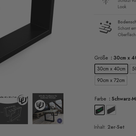
Schützt v
Look
Bodensch
Schont em
Oberfläch
Größe
: 30cm x 
30cm x 40cm
5
90cm x 72cm
Farbe
: Schwarz-M
Inhalt:
2er-Set