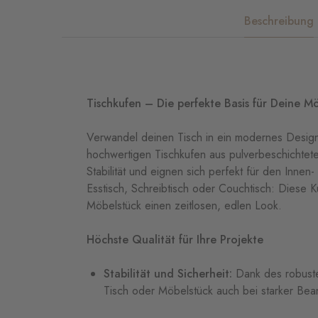
Beschreibung
Tischkufen –
Die
perfekte
Basis
für
Deine
Mö
Verwandel deinen Tisch in ein modernes Design
hochwertigen Tischkufen aus pulverbeschichtetem
Stabilität und eignen sich perfekt für den Inne
Esstisch, Schreibtisch oder Couchtisch: Diese 
Möbelstück einen zeitlosen, edlen Look.
Höchste
Qualität
für
Ihre
Projekte
Stabilität
und
Sicherheit:
Dank
des
robus
Tisch
oder
Möbelstück
auch
bei
starker
Bea