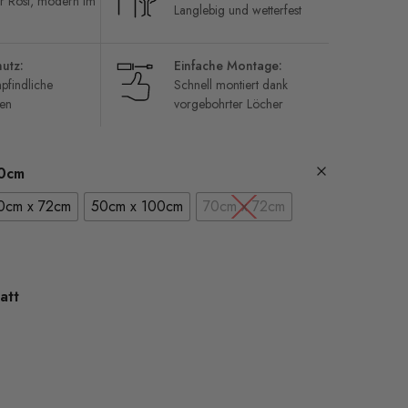
or Rost, modern im
Langlebig und wetterfest
utz:
Einfache Montage:
pfindliche
Schnell montiert dank
en
vorgebohrter Löcher
40cm
0cm x 72cm
50cm x 100cm
70cm x 72cm
att