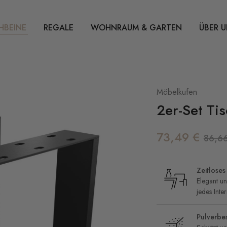
HBEINE
REGALE
WOHNRAUM & GARTEN
ÜBER U
Möbelkufen
2er-Set Ti
73,49
€
86,6
Zeitloses
Elegant un
jedes Inter
Pulverbe