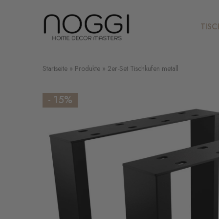
TISC
Dein
Experte
für
Tischbeine
aus
Metall
Startseite
»
Produkte
»
2er-Set Tischkufen metall
- 15%