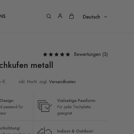
NS
Deutsch
Deutsch
Nederlands – Vlaams
Bewertungen (
3
)
Français
schkufen metall
Italiano
6
€
Português
inkl. MwSt.
zzgl.
Versandkosten
Español
 Design:
Vielseitige Passform:
English
d passend für
Für jede Tischplatte
ieur
geeignet
schichtung:
Indoor & Outdoor: