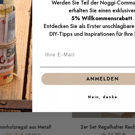
zzgl.
Versandkosten
Werden Sie Teil der Noggi-Commu
ndkostenfrei in 1 - 3 Werktage
erhalten Sie einen exklusive
(DE) bei Ihnen.
Versandkostenfrei in 1 - 3 We
(DE) bei Ihnen.
5% Willkommensrabatt
.
Entdecken Sie als Erster unschlagbar
DIY-Tipps und Inspirationen für Ihre
ANMELDEN
Nein, danke
minholzregal aus Metall
2er Set Regalhalter Rec
66,49
€
ab
44,99
€
69,99
€