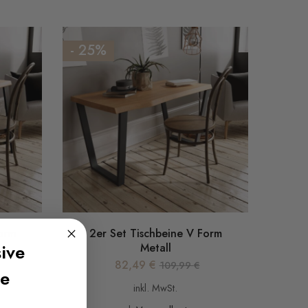
- 25%
orm
2er Set Tischbeine V Form
ive
Metall
82,49
€
109,99
€
te
inkl. MwSt.