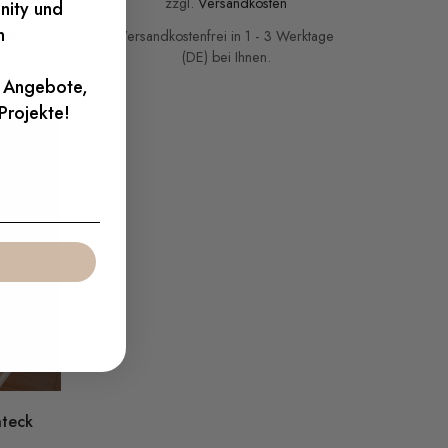
zzgl.
Versandkosten
nity und
n
rktage
Versandkostenfrei in 1 - 3 Werktage
(DE) bei Ihnen.
e Angebote,
 Projekte!
hteck