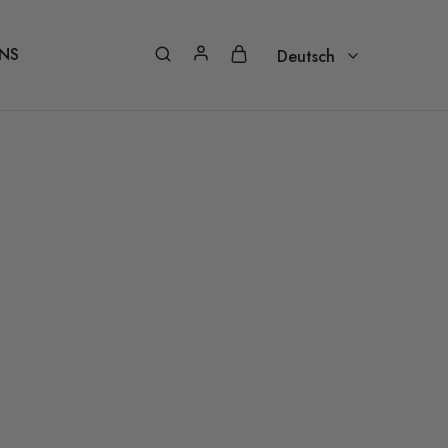
NS
Deutsch
Deutsch
Nederlands – Vlaams
Français
Italiano
Português
Español
English