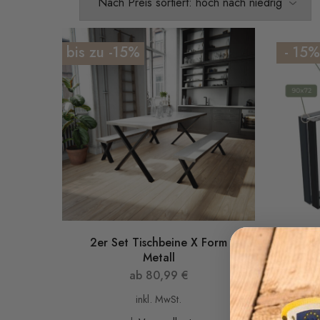
bis zu -15%
- 15%
2er Set Tischbeine X Form
2e
Metall
ab
80,99
€
inkl. MwSt.