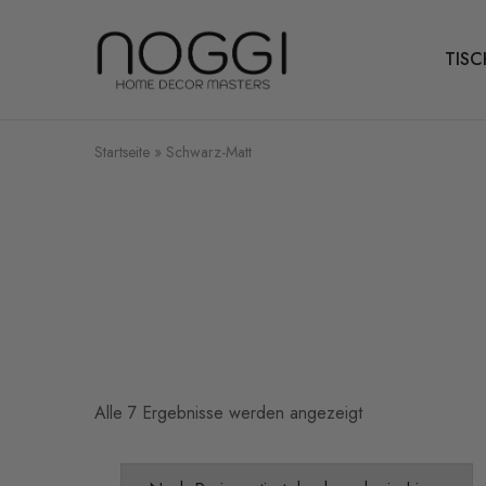
TISC
Dein
Experte
für
Tischbeine
aus
Metall
Startseite
»
Schwarz-Matt
Alle 7 Ergebnisse werden angezeigt