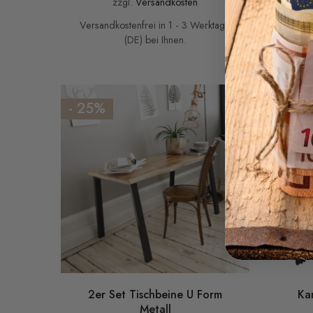
zzgl.
Versandkosten
Versa
Versandkostenfrei in 1 - 3 Werktage
(DE) bei Ihnen.
- 25%
- 5%
2er Set Tischbeine U Form
Ka
Metall