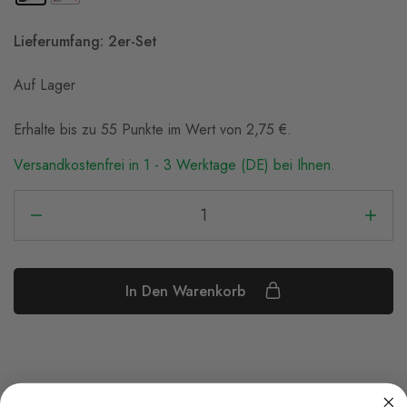
Lieferumfang: 2er-Set
Auf Lager
Erhalte bis zu 55 Punkte im Wert von
2,75
€
.
Versandkostenfrei in 1 - 3 Werktage (DE) bei Ihnen.
In Den Warenkorb