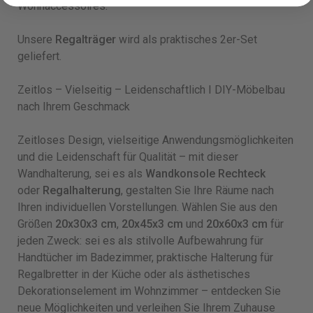
Wohnaccessoires.
Unsere
Regalträger
wird als praktisches 2er-Set
geliefert.
Zeitlos – Vielseitig – Leidenschaftlich I DIY-Möbelbau
nach Ihrem Geschmack
Zeitloses Design, vielseitige Anwendungsmöglichkeiten
und die Leidenschaft für Qualität – mit dieser
Wandhalterung, sei es als
Wandkonsole Rechteck
oder
Regalhalterung
, gestalten Sie Ihre Räume nach
Ihren individuellen Vorstellungen. Wählen Sie aus den
Größen
20x30x3 cm
,
20x45x3 cm
und
20x60x3 cm
für
jeden Zweck: sei es als stilvolle Aufbewahrung für
Handtücher im Badezimmer, praktische Halterung für
Regalbretter in der Küche oder als ästhetisches
Dekorationselement im Wohnzimmer – entdecken Sie
neue Möglichkeiten und verleihen Sie Ihrem Zuhause