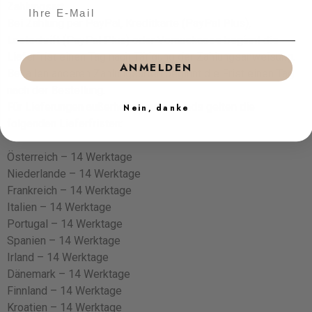
Zahlungsart.
Bei Zahlung per PayPal, Kreditkarte (PayPal Plus),
Lastschrift (PayPal Plus) oder Vorauskasse beginnt die
Lieferfrist einen Tag nach Tätigung der Zahlungsanweisung.
ANMELDEN
Bei allen anderen Zahlungsarten beginnt die Frist einen Tag
nach der Bestellung.
Für Lieferungen außerhalb Deutschlands gelten die
Nein, danke
folgenden Lieferfristen:
Österreich – 14 Werktage
Niederlande – 14 Werktage
Frankreich – 14 Werktage
Italien – 14 Werktage
Portugal – 14 Werktage
Spanien – 14 Werktage
Irland – 14 Werktage
Dänemark – 14 Werktage
Finnland – 14 Werktage
Kroatien – 14 Werktage