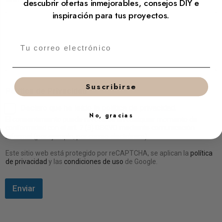
descubrir ofertas inmejorables, consejos DIY e
inspiración para tus proyectos.
Suscribirse
Política de Privacidad
*
Declaro que he leído la
política de privacidad
.
No, gracias
El consentimiento puede revocarse en cualquier momento de
conformidad con el art. 7 (3) DSGVO mediante comunicación
informal (por ejemplo, por correo electrónico).
Este sitio web está protegido por reCAPTCHA, se aplican la
política
de privacidad
y las
condiciones de uso
de Google.
Enviar