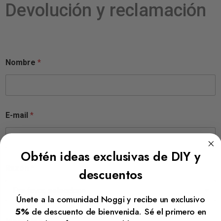
Devolución y reclamación
Nombre
*
E-mail
*
Obtén ideas exclusivas de DIY y
Razón
*
descuentos
Únete a la comunidad Noggi y recibe un exclusivo
5%
de descuento de bienvenida. Sé el primero en
Mensaje
*