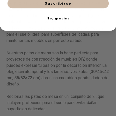
Suscribirse
garantiza un soporte estable y sin tambaleos para tu
tablero. Los agujeros alargados (20×10 mm) facilitan el
montaje y brindan flexibilidad, mientras que el grueso
No, gracias
material soporta sin problemas tableros pesados. Con
cada conjunto de 2 patas, proporcionamos protección
para el suelo, ideal para superficies delicadas, para
mantener tus muebles en perfecto estado.
Nuestras patas de mesa son la base perfecta para
proyectos de construcción de muebles DIY, donde
puedes expresar tu pasión por la decoración interior. La
elegancia atemporal y los tamaños versátiles (
30/45×42
cm
,
55/82×72 cm
) abren innumerables posibilidades de
diseño.
Recibirás las patas de mesa en un conjunto de 2 , que
incluyen protección para el suelo para evitar dañar
superficies delicadas.