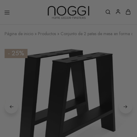
Página de inicio
»
Productos
»
Conjunto de 2 patas de mesa en forma de
- 25%