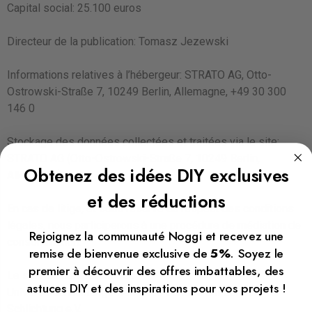
Capital social: 25.100 euros
Directeur de la publication: Tomasz Jezewski
Informations relatives à l’hébergeur: STRATO AG, Otto-
Ostrowski-Straße 7, 10249 Berlin, Allemagne, +49 30 300
146 0
Stockage des données collectées et traitées via le site:
STRATO AG (Otto-Ostrowski-Straße 7, 10249 Berlin,
Obtenez des idées DIY exclusives
Allemagne)
et des réductions
En cas de litige, et sous réserve du respect des conditions
légales, nous participerons à une procédure de médiation de
Rejoignez la communauté Noggi et recevez une
consommation.
remise de bienvenue exclusive de
5%
. Soyez le
premier à découvrir des offres imbattables, des
Le service compétent est:
astuces DIY et des inspirations pour vos projets !
Universalschlichtungsstelle des Bundes am Zentrum für
Schlichtung e.V.