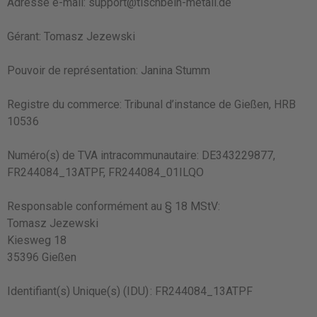
Adresse e-mail:
support@tischbein-metall.de
Gérant: Tomasz Jezewski
Pouvoir de représentation: Janina Stumm
Registre du commerce: Tribunal d’instance de Gießen, HRB
10536
Numéro(s) de TVA intracommunautaire: DE343229877,
FR244084_13ATPF, FR244084_01ILQO
Responsable conformément au § 18 MStV:
Tomasz Jezewski
Kiesweg 18
35396 Gießen
Identifiant(s) Unique(s) (IDU) : FR244084_13ATPF