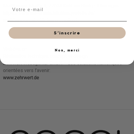
Straßburger Straße 8, 77694 Kehl am Rhein,- Allemagne
https://www.universalschlichtungsstelle.de/
mail@universalschlichtungsstelle.de
S'inscrire
Webdesign
Non, merci
Réalisation technique, concept et design
Zehrwert Webagentur GmbH – des solutions numériques
orientées vers l’avenir:
www.zehrwert.de