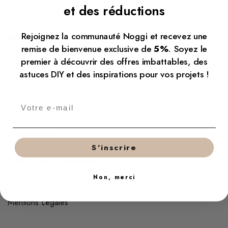
et des réductions
Rejoignez la communauté Noggi et recevez une
SERVICE
remise de bienvenue exclusive de
5%
. Soyez le
Paiement et Expédition
premier à découvrir des offres imbattables, des
Retour & Réclamation
astuces DIY et des inspirations pour vos projets !
Programme de fidélité
FAQs
INFORMATIONS
Conditions Générales
S'inscrire
Politique de Confidentialité
Droit de Rétractation
Non, merci
Se rétracter du contrat
Mentions Légales