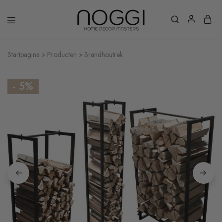
Startpagina
»
Producten
»
Brandhoutrek
- 5%