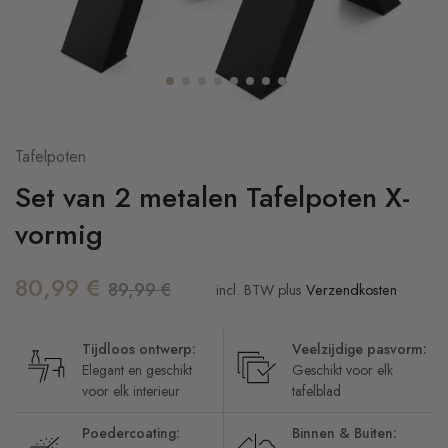
Tafelpoten
Set van 2 metalen Tafelpoten X-
vormig
80,99
€
89,99
€
incl. BTW
plus
Verzendkosten
Tijdloos ontwerp:
Veelzijdige pasvorm:
Elegant en geschikt
Geschikt voor elk
voor elk interieur
tafelblad
Poedercoating:
Binnen & Buiten: