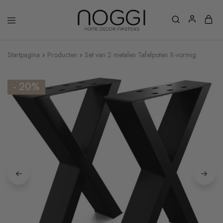
Startpagina
»
Producten
»
Set van 2 metalen Tafelpoten X-vormig
- 20%