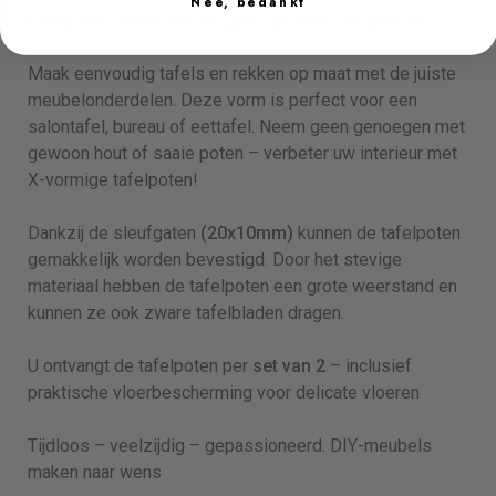
Nee, bedankt
tafelpoten stabiel blijven, zelfs bij intensief gebruik.
Maak eenvoudig tafels en rekken op maat met de juiste
meubelonderdelen. Deze vorm is perfect voor een
salontafel, bureau of eettafel. Neem geen genoegen met
gewoon hout of saaie poten – verbeter uw interieur met
X-vormige tafelpoten!
Dankzij de sleufgaten
(20x10mm)
kunnen de tafelpoten
gemakkelijk worden bevestigd. Door het stevige
materiaal hebben de tafelpoten een grote weerstand en
kunnen ze ook zware tafelbladen dragen.
U ontvangt de tafelpoten per
set van 2
– inclusief
praktische vloerbescherming voor delicate vloeren
Tijdloos – veelzijdig – gepassioneerd. DIY-meubels
maken naar wens