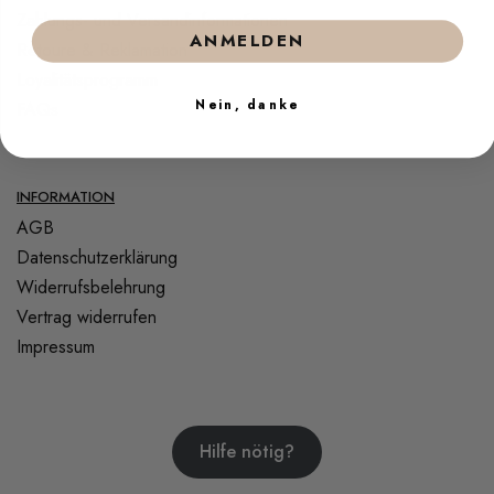
Zahlungs- und Versandinformationen
ANMELDEN
Retoure & Reklamation
Loyalitätsprogramm
Nein, danke
FAQs
INFORMATION
AGB
Datenschutzerklärung
Widerrufsbelehrung
Vertrag widerrufen
Impressum
Hilfe nötig?