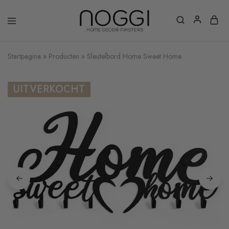
Startpagina
»
Producten
»
Sleutelbord Home Sweet Home
UITVERKOCHT