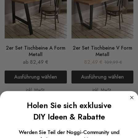
2er Set Tischbeine A Form
2er Set Tischbeine V Form
Metall
Metall
ab
82,49
€
82,49
€
109,99
€
Ausführung wählen
Ausführung wählen
inkl. MwSt.
inkl. MwSt.
zzgl.
Versandkosten
zzgl.
Versandkosten
Holen Sie sich exklusive
Versandkostenfrei in 1 - 3
Versandkostenfrei in 1 - 3
DIY Ideen & Rabatte
Werktage (DE) bei Ihnen.
Werktage (DE) bei Ihnen.
Werden Sie Teil der Noggi-Community und