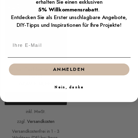
erhalten Sie einen exklusiven
- 25%
5% Willkommensrabatt
.
Entdecken Sie als Erster unschlagbare Angebote,
DIY-Tipps und Inspirationen für Ihre Projekte!
2er Set Tischbeine U Form
ANMELDEN
Metall
67,49
€
89,99
€
Nein, danke
Ausführung wählen
inkl. MwSt.
zzgl.
Versandkosten
Versandkostenfrei in 1 - 3
Werktage (DE) bei Ihnen.