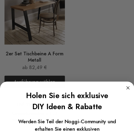
2er Set Tischbeine A Form
Metall
ab
82,49
€
Ausführung wählen
Holen Sie sich exklusive
inkl. MwSt.
DIY Ideen & Rabatte
zzgl.
Versandkosten
Versandkostenfrei in 1 - 3
Werktage (DE) bei Ihnen.
Werden Sie Teil der Noggi-Community und
erhalten Sie einen exklusiven