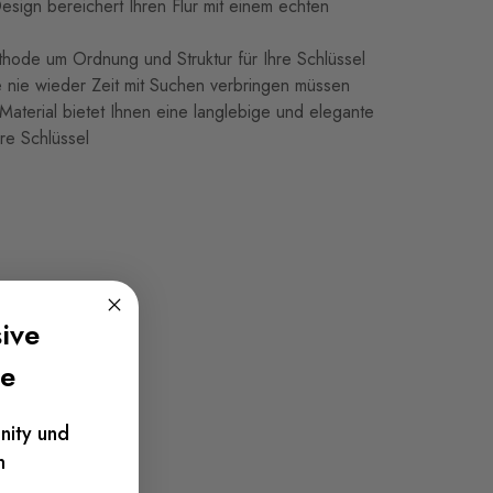
Design bereichert Ihren Flur mit einem echten
hode um Ordnung und Struktur für Ihre Schlüssel
e nie wieder Zeit mit Suchen verbringen müssen
aterial bietet Ihnen eine langlebige und elegante
re Schlüssel
ive
te
nity und
n