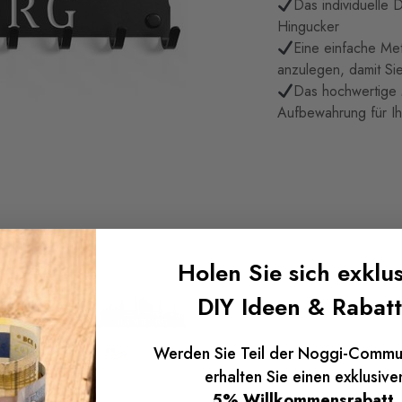
Das individuelle 
Hingucker
Eine einfache Met
anzulegen, damit Si
Das hochwertige M
Aufbewahrung für Ih
Holen Sie sich exklus
DIY Ideen & Rabat
Werden Sie Teil der Noggi-Commu
erhalten Sie einen exklusive
5% Willkommensrabatt
.