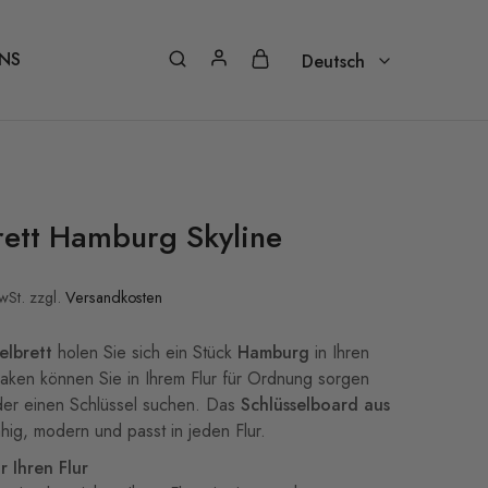
NS
Deutsch
Deutsch
Nederlands – Vlaams
Français
rett Hamburg Skyline
Italiano
Português
wSt.
zzgl.
Versandkosten
Español
elbrett
holen Sie sich ein Stück
Hamburg
in Ihren
English
Haken können Sie in Ihrem Flur für Ordnung sorgen
der einen Schlüssel suchen. Das
Schlüsselboard aus
ähig, modern und passt in jeden Flur.
r Ihren Flur