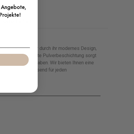
e Angebote,
 Projekte!
duktsicherheit
erzeugen nicht nur durch ihr modernes Design,
h vorbei. Die robuste Pulverbeschichtung sorgt
ng damit Freude haben. Wir bieten Ihnen eine
chenk eignen – passend für jeden