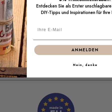
Entdecken Sie als Erster unschlagbar
DIY-Tipps und Inspirationen für Ihre
Zusätzliche Informationen
Bewertungen (0)
Pro
e
Schlüsselbretter
ein echter Hingucker. Die
Schlüsselboards
üb
nen geordneten Platz. Die langwierige Sucherei ist damit endlic
ANMELDEN
 die
modernen Schlüsselbretter
besonders robust, damit Sie la
ern
und
Wandschlüsselanhängern
, die sich auch ideal als Ges
Nein, danke