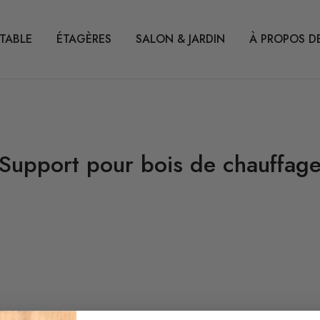
 TABLE
ÉTAGÈRES
SALON & JARDIN
À PROPOS D
Support pour bois de chauffag