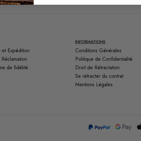
INFORMATIONS
 et Expédition
Conditions Générales
 Réclamation
Politique de Confidentialité
e de fidélité
Droit de Rétractation
Se rétracter du contrat
Mentions Légales