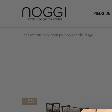
PIEDS DE
Ton
expert
en
pieds
de
table
Page d'accueil
»
Support pour bois de chauffage
en
métal
- 5%