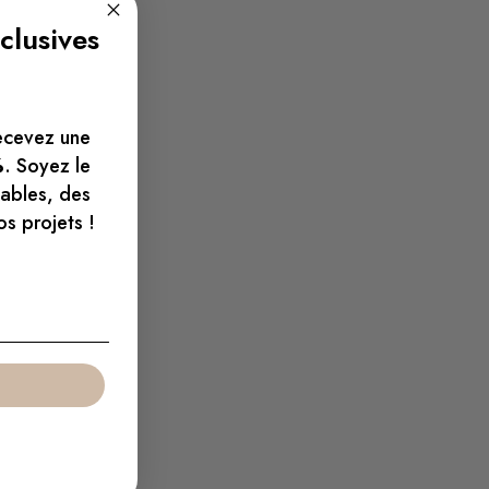
clusives
ecevez une
%
. Soyez le
tables, des
os projets !