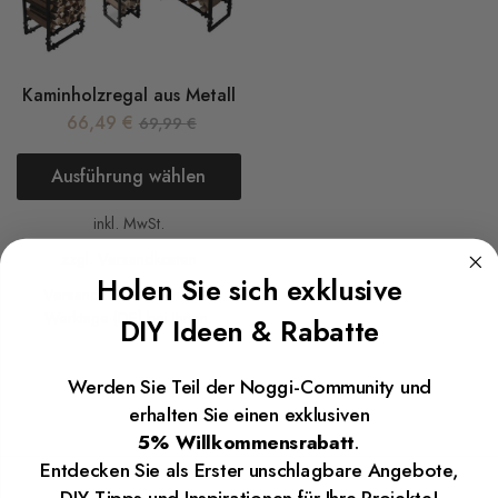
Kaminholzregal aus Metall
66,49
€
69,99
€
Ausführung wählen
inkl. MwSt.
zzgl.
Versandkosten
Holen Sie sich exklusive
Versandkostenfrei in 1 - 3
Werktage (DE) bei Ihnen.
DIY Ideen & Rabatte
Werden Sie Teil der Noggi-Community und
erhalten Sie einen exklusiven
5% Willkommensrabatt
.
Entdecken Sie als Erster unschlagbare Angebote,